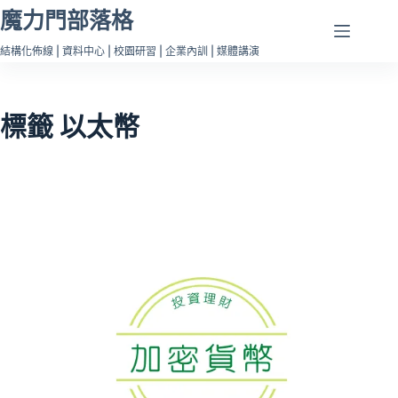
跳
魔力門部落格
至
結構化佈線 | 資料中心 | 校園研習 | 企業內訓 | 媒體講演
主
要
內
標籤
以太幣
容