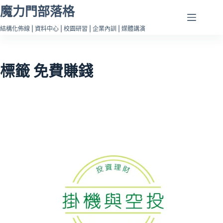
跳
魔力門部落格
至
結構化佈線 | 資料中心 | 校園研習 | 企業內訓 | 媒體講演
主
要
內
標籤
免費賺錢
容