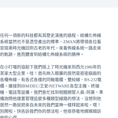
任何一項新的科技都有其歷史演進的過程，結構化佈線
系統當然也不是憑空產出的標準，ZMAN將帶領各位看
官搭乘時光機回到古老的年代，來看佈線系統一路走來
的軌跡，進而體會到結構化佈線系統的精神。
在小叮噹的協助下我們搭上了時光機來到西元1986年的
某家大型企業，哇！首先映入眼簾的居然是密密麻麻的
各種佈線，有各式各樣的同軸電纜、雙絞線、RS-232電
纜，連接到IBM/DEC/王安/NETWARE各型主機、終端
機、電話等設備。我們急忙找到相關網管人員–阿基，準
備詢問他建置管理這麼多種類型線路的想法，沒想到他
居然一跪就把來自未來的我們當神一樣拜起來啦，喂！
別鬧啦，快告訴我們你的想法啦，他很恭敬地娓娓細訴
他的心得