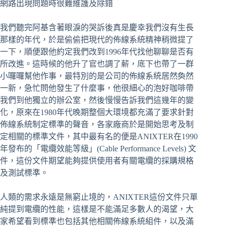
網路出現問題時很難維護及除錯
我們聽完阿基含著眼淚的哭訴後真是慶幸我們沒有生長
那樣的年代，於是偷偷把現代的佈線系統精神稍微提了
一下，順便跟他約定我們改到1996年代找他聊聊是否有
所改進。這時候的他升了官也調了薪，底下也帶了一群
小囉囉幫他作事，最特別的是公司的佈線系統居然奐然
一新，急忙問他發生了什麼事，他很細心的泡好咖啡帶
我們到他獨立的辦公室，然後慢慢告訴我們這幾年的變
化，原來在1980年代晚期整個大環境都充滿了要求針對
佈線系統制定標準的聲音，各家廠商於是開始思考及制
定相關的標準文件，其中最有名的便是ANIXTER在1990
年發布的「電纜效能等級」(Cable Performance Levels) 文
件，這份文件期望能夠提供使用者有關電纜的採購規格
及測試標準。
人類的需求永遠是無窮止境的，ANIXTER這份文件只單
純提到電纜的性能，這樣是不能滿足多數人的渴望，大
家希望看到標準也包括其他相關佈線系統組件，以及滿