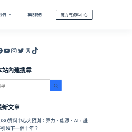
魔力門資料中心
我們
聯絡我們
acebook
YouTube
Instagram
X
Threads
TikTok
本站內建搜尋
找
不
到
符
最新文章
合
2030資料中心大預測：算力、能源、AI，誰
條
將引領下一個十年？
件