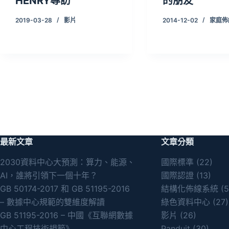
HENRY專訪
的朋友
2019-03-28
影片
2014-12-02
家庭佈
最新文章
文章分類
2030資料中心大預測：算力、能源、
國際標準
(22)
AI，誰將引領下一個十年？
國際認證
(13)
GB 50174-2017 和 GB 51195-2016
結構化佈線系統
(5
– 數據中心規範的雙維度解讀
綠色資料中心
(27)
GB 51195-2016 – 中國《互聯網數據
影片
(26)
中心工程技術規範》
Panduit
(30)