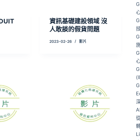
G
G
DUIT
資訊基礎建設領域 沒
人敢談的假貨問題
G
2023-02-26
影片
G
G
(
G
E
從
L