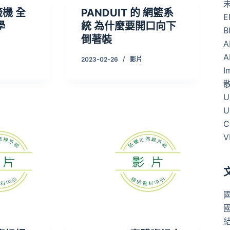
籤機 全
PANDUIT 的 網籃系
E
學
統 為什麼要開口向下
B
倒著裝
A
A
2023-02-26
影片
I
U
U
C
V