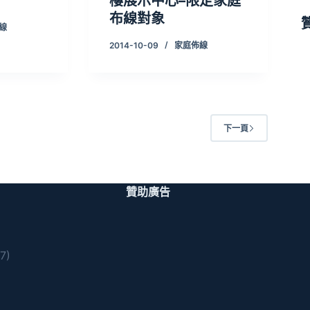
樓展示中心–限定家庭
布線對象
線
2014-10-09
家庭佈線
下一頁
贊助廣告
7)