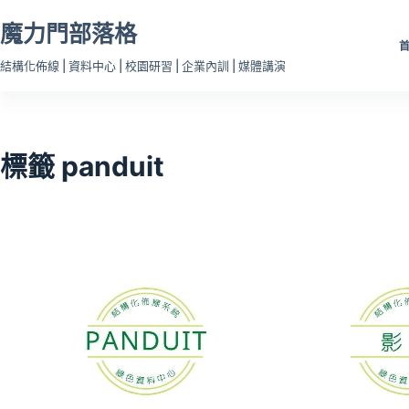
跳
魔力門部落格
至
主
結構化佈線 | 資料中心 | 校園研習 | 企業內訓 | 媒體講演
要
內
容
標籤
panduit