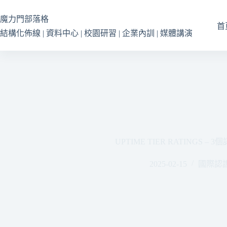
跳
至
魔力門部落格
首
主
結構化佈線 | 資料中心 | 校園研習 | 企業內訓 | 媒體講演
要
內
容
UPTIME TIER RATINGS –
2025-02-15
國際認