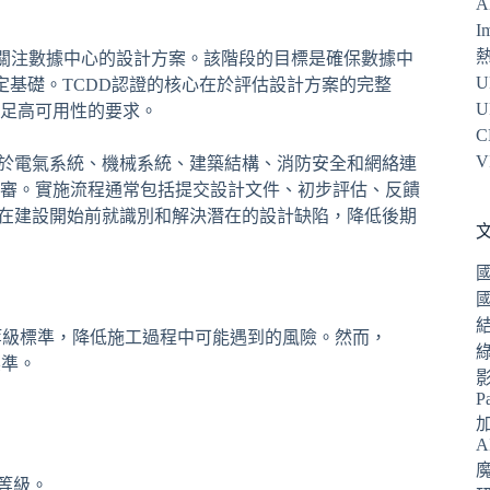
A
I
步，主要關注數據中心的設計方案。該階段的目標是確保數據中
U
定基礎。TCDD認證的核心在於評估設計方案的完整
U
足高可用性的要求。
C
V
限於電氣系統、機械系統、建築結構、消防安全和網絡連
審。實施流程通常包括提交設計文件、初步評估、反饋
夠在建設開始前就識別和解決潛在的設計缺陷，降低後期
r 等級標準，降低施工過程中可能遇到的風險。然而，
標準。
P
A
等級。