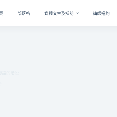
頁
部落格
媒體文章及採訪
講師邀約
 3個認證的階段
證