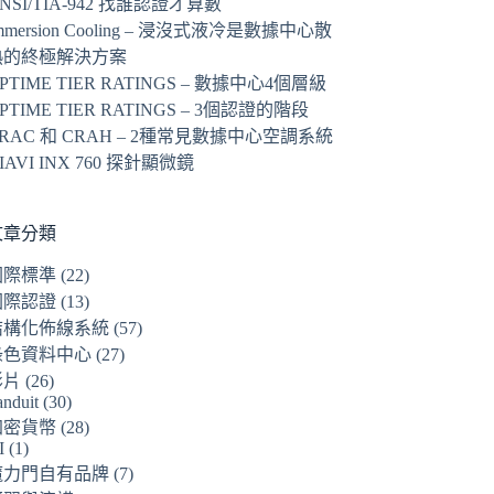
NSI/TIA-942 找誰認證才算數
mmersion Cooling – 浸沒式液冷是數據中心散
熱的終極解決方案
PTIME TIER RATINGS – 數據中心4個層級
PTIME TIER RATINGS – 3個認證的階段
RAC 和 CRAH – 2種常見數據中心空調系統
IAVI INX 760 探針顯微鏡
文章分類
國際標準
(22)
國際認證
(13)
結構化佈線系統
(57)
綠色資料中心
(27)
影片
(26)
anduit
(30)
加密貨幣
(28)
I
(1)
魔力門自有品牌
(7)