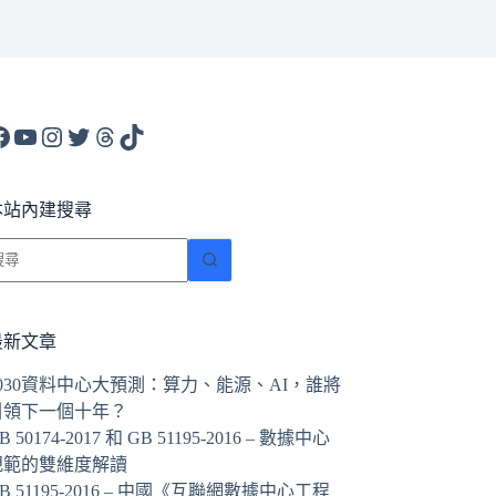
acebook
YouTube
Instagram
X
Threads
TikTok
本站內建搜尋
找
不
到
符
最新文章
合
2030資料中心大預測：算力、能源、AI，誰將
條
引領下一個十年？
件
B 50174-2017 和 GB 51195-2016 – 數據中心
的
規範的雙維度解讀
結
B 51195-2016 – 中國《互聯網數據中心工程
果