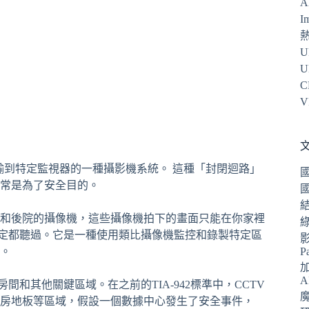
A
I
U
U
C
V
的是將視訊訊號傳輸到特定監視器的一種攝影機系統。 這種「封閉迴路」
常是為了安全目的。
和後院的攝像機，這些攝像機拍下的畫面只能在你家裡
一定都聽過。它是一種使用類比攝像機監控和錄製特定區
。
P
A
和其他關鍵區域。在之前的TIA-942標準中，CCTV
房地板等區域，假設一個數據中心發生了安全事件，