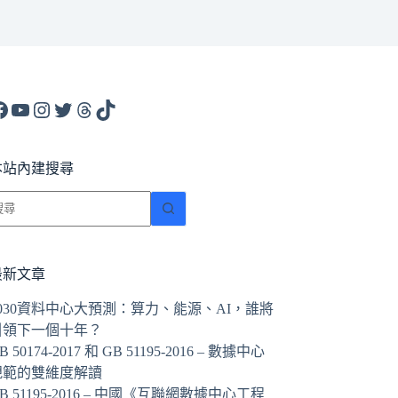
acebook
YouTube
Instagram
X
Threads
TikTok
本站內建搜尋
找
不
到
符
最新文章
合
2030資料中心大預測：算力、能源、AI，誰將
條
引領下一個十年？
件
B 50174-2017 和 GB 51195-2016 – 數據中心
的
規範的雙維度解讀
結
B 51195-2016 – 中國《互聯網數據中心工程
果