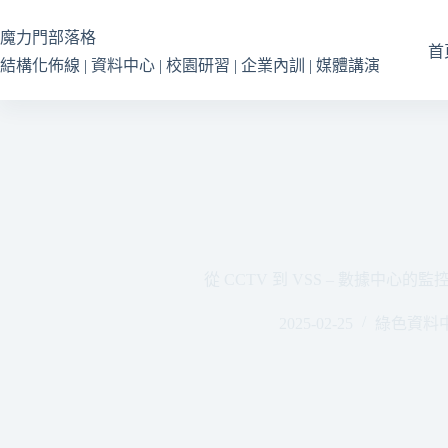
跳
至
魔力門部落格
首
主
結構化佈線 | 資料中心 | 校園研習 | 企業內訓 | 媒體講演
要
內
容
從 CCTV 到 VSS – 數據中心
2025-02-25
綠色資料