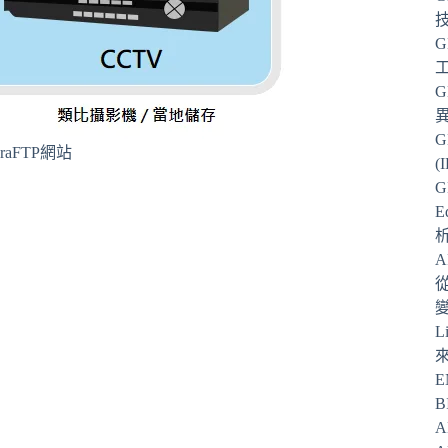
G
G
G
raFTP網站
(
G
E
從
L
E
B
A