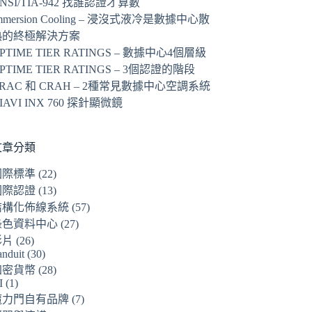
NSI/TIA-942 找誰認證才算數
mmersion Cooling – 浸沒式液冷是數據中心散
熱的終極解決方案
PTIME TIER RATINGS – 數據中心4個層級
PTIME TIER RATINGS – 3個認證的階段
RAC 和 CRAH – 2種常見數據中心空調系統
IAVI INX 760 探針顯微鏡
文章分類
國際標準
(22)
國際認證
(13)
結構化佈線系統
(57)
綠色資料中心
(27)
影片
(26)
anduit
(30)
加密貨幣
(28)
I
(1)
魔力門自有品牌
(7)