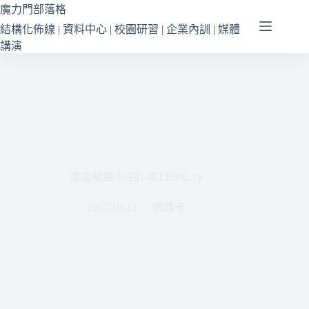
跳
魔力門部落格
至
結構化佈線 | 資料中心 | 校園研習 | 企業內訓 | 媒體
主
講演
要
內
容
淺談網路卡(四)–IEEE802.1p
2007-10-13
網路卡