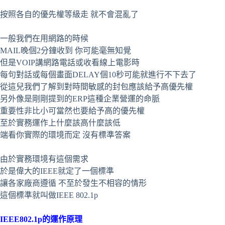
按照各自的優先權等級走 就不會混亂了
一般我們在用網路的時候
MAIL晚個2分鐘收到 你可能毫無知覺
但是VOIP講網路電話或收看線上電影時
每句對話或每個畫面DELAY個10秒可能就進行不下去了
從這兒我們了解到對時間敏感的封包應該給予高優先權
另外像是剛剛提到的ERP這種企業營運的命脈
重要性非比小可當然也要給予高的優先權
至於實務運作上什麼該高什麼該低
端看你實際的環境而定 沒有標準答案
由於實務環境有這個需求
於是偉大的IEEE就定了一個標準
讓各家廠商遵循 不至於發生不相容的情形
這個標準就叫做IEEE 802.1p
IEEE802.1p的運作原理