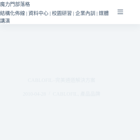
跳
魔力門部落格
至
結構化佈線 | 資料中心 | 校園研習 | 企業內訓 | 媒體
主
講演
要
內
容
CABLOFIL–完美通道解決方案
2010-04-28
CABLOFIL
,
產品品牌