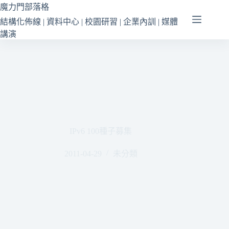
跳
魔力門部落格
至
結構化佈線 | 資料中心 | 校園研習 | 企業內訓 | 媒體
主
講演
要
內
容
IPv6 100種子募集
2011-04-29
未分類