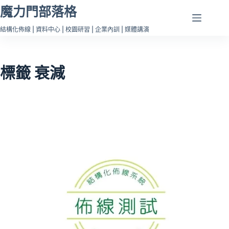
跳
魔力門部落格
至
結構化佈線 | 資料中心 | 校園研習 | 企業內訓 | 媒體講演
主
要
內
標籤
衰減
容