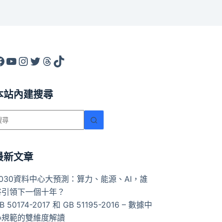
acebook
YouTube
Instagram
X
Threads
TikTok
本站內建搜尋
找
不
到
符
最新文章
合
2030資料中心大預測：算力、能源、AI，誰
條
將引領下一個十年？
件
B 50174-2017 和 GB 51195-2016 – 數據中
的
心規範的雙維度解讀
結