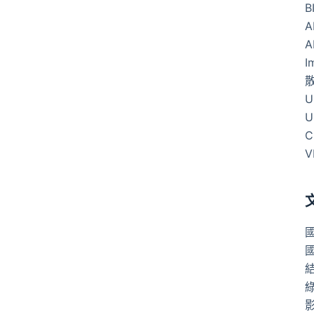
B
A
A
I
U
U
C
V