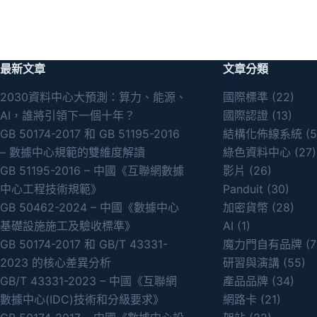
最新文章
文章分類
2030資料中心大預測：算力、能源、
國際標準
(22)
AI，誰將引領下一個十年？
國際認證
(13)
GB 50174-2017 和 GB 51195-2016
結構化佈線系統
(5
– 數據中心規範的雙維度解讀
綠色資料中心
(27)
GB 51195-2016 – 中國《互聯網數據
影片
(26)
中心工程技術規範》
Panduit
(30)
GB 50462-2024 – 中國《數據中心
加密貨幣
(28)
基礎設施施工及驗收標準》
AI
(1)
GB 50174-2017 和 GB/T 43331-
魔力門自有品牌
(7
2023 的核心差異分析
研習與演講
(55)
GB/T 43331-2023 – 中國《互聯網
產品品牌
(34)
數據中心(IDC)技術和分級要求》
網路卡
(21)