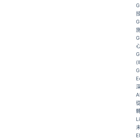
G
G
G
G
(
G
E
從
L
E