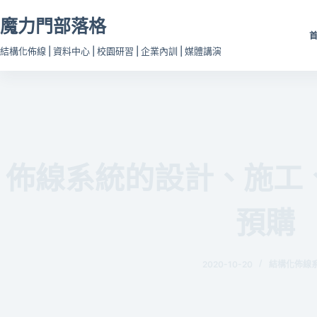
跳
魔力門部落格
至
主
結構化佈線 | 資料中心 | 校園研習 | 企業內訓 | 媒體講演
要
內
容
佈線系統的設計、施工
預購
2020-10-20
結構化佈線