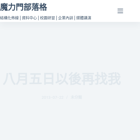
跳
魔力門部落格
至
結構化佈線 | 資料中心 | 校園研習 | 企業內訓 | 媒體講演
主
要
內
容
八月五日以後再找我
2013-07-22
未分類