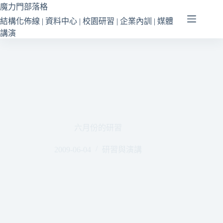
跳
魔力門部落格
至
結構化佈線 | 資料中心 | 校園研習 | 企業內訓 | 媒體
主
講演
要
內
容
六月份的研習
2009-06-04
研習與演講