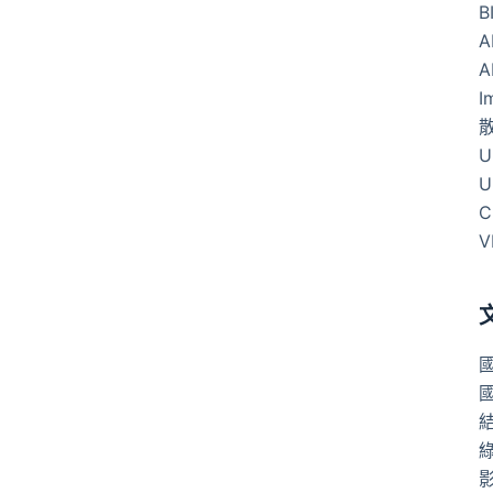
B
A
A
I
U
U
C
V