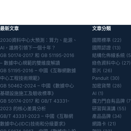
最新文章
文章分類
2030資料中心大預測：算力、能源、
國際標準
(22)
AI，誰將引領下一個十年？
國際認證
(13)
GB 50174-2017 和 GB 51195-2016
結構化佈線系統
(5
– 數據中心規範的雙維度解讀
綠色資料中心
(27)
GB 51195-2016 – 中國《互聯網數據
影片
(26)
中心工程技術規範》
Panduit
(30)
GB 50462-2024 – 中國《數據中心
加密貨幣
(28)
基礎設施施工及驗收標準》
AI
(1)
GB 50174-2017 和 GB/T 43331-
魔力門自有品牌
(7
2023 的核心差異分析
研習與演講
(55)
GB/T 43331-2023 – 中國《互聯網
產品品牌
(34)
數據中心(IDC)技術和分級要求》
網路卡
(21)