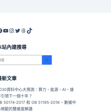
acebook
YouTube
Instagram
X
Threads
TikTok
本站內建搜尋
找
不
到
符
最新文章
合
2030資料中心大預測：算力、能源、AI，誰
條
將引領下一個十年？
件
B 50174-2017 和 GB 51195-2016 – 數據中
的
心規範的雙維度解讀
結