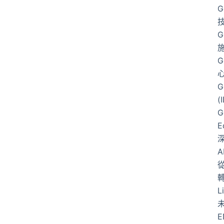
G
G
G
G
(
G
E
從
L
E