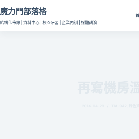
跳
魔力門部落格
至
主
結構化佈線 | 資料中心 | 校園研習 | 企業內訓 | 媒體講演
要
內
容
再寫機房
2014-04-29
TIA-942
,
綠色