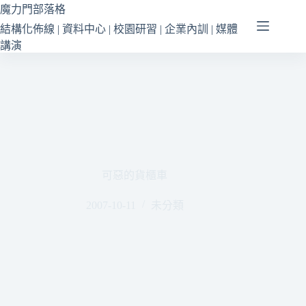
跳
魔力門部落格
至
結構化佈線 | 資料中心 | 校園研習 | 企業內訓 | 媒體
主
講演
要
內
容
可惡的貨櫃車
2007-10-11
未分類