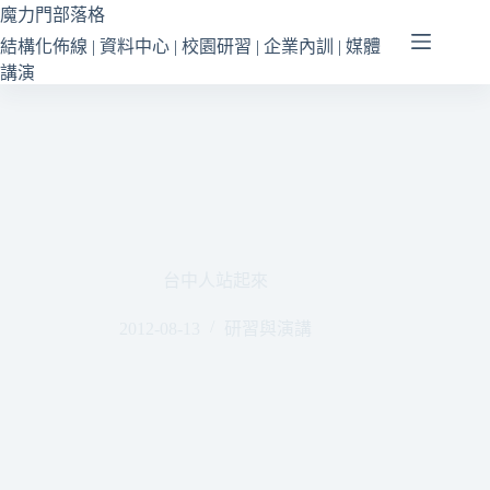
跳
魔力門部落格
至
結構化佈線 | 資料中心 | 校園研習 | 企業內訓 | 媒體
主
講演
要
內
容
台中人站起來
2012-08-13
研習與演講