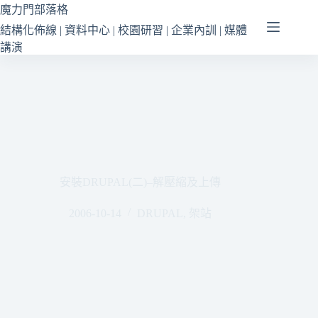
跳
魔力門部落格
至
結構化佈線 | 資料中心 | 校園研習 | 企業內訓 | 媒體
主
講演
要
內
容
安裝DRUPAL(二)–解壓縮及上傳
2006-10-14
DRUPAL
,
架站