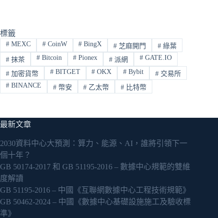
標籤
#
MEXC
#
CoinW
#
BingX
#
芝麻開門
#
綠葉
#
Bitcoin
#
Pionex
#
GATE.IO
#
抹茶
#
派網
#
BITGET
#
OKX
#
Bybit
#
加密貨幣
#
交易所
#
BINANCE
#
幣安
#
乙太幣
#
比特幣
最新文章
2030資料中心大預測：算力、能源、AI，誰將引領下一
個十年？
GB 50174-2017 和 GB 51195-2016 – 數據中心規範的雙維
度解讀
GB 51195-2016 – 中國《互聯網數據中心工程技術規範》
GB 50462-2024 – 中國《數據中心基礎設施施工及驗收標
準》