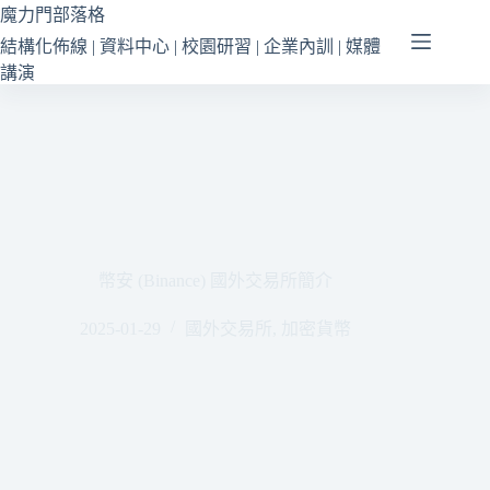
跳
魔力門部落格
至
結構化佈線 | 資料中心 | 校園研習 | 企業內訓 | 媒體
主
講演
要
內
容
幣安 (Binance) 國外交易所簡介
2025-01-29
國外交易所
,
加密貨幣