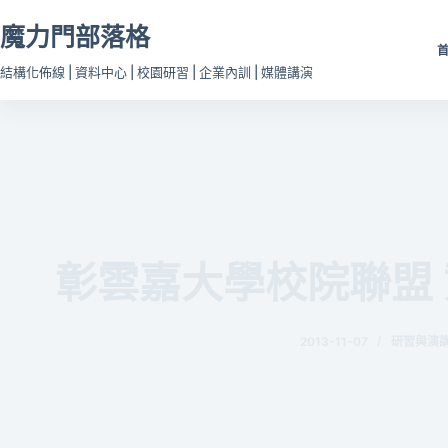
跳
魔力門部落格
至
主
結構化佈線 | 資料中心 | 校園研習 | 企業內訓 | 媒體講演
要
內
容
彰雲嘉大學校院聯盟
2013-11-07
研習與演