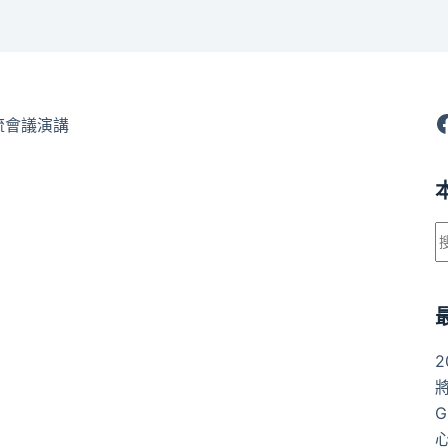
F
流會議演講
G