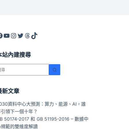
acebook
YouTube
Instagram
X
Threads
TikTok
本站內建搜尋
找
不
到
符
最新文章
合
2030資料中心大預測：算力、能源、AI，誰
條
將引領下一個十年？
件
B 50174-2017 和 GB 51195-2016 – 數據中
的
心規範的雙維度解讀
結