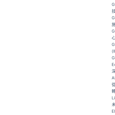
G
G
G
G
(
G
E
從
L
E