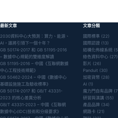
最新文章
文章分類
2030資料中心大預測：算力、能源、
國際標準
(22)
AI，誰將引領下一個十年？
國際認證
(13)
GB 50174-2017 和 GB 51195-2016
結構化佈線系統
(5
– 數據中心規範的雙維度解讀
綠色資料中心
(27)
GB 51195-2016 – 中國《互聯網數據
影片
(26)
中心工程技術規範》
Panduit
(30)
GB 50462-2024 – 中國《數據中心
加密貨幣
(28)
基礎設施施工及驗收標準》
AI
(1)
GB 50174-2017 和 GB/T 43331-
魔力門自有品牌
(7
2023 的核心差異分析
研習與演講
(55)
GB/T 43331-2023 – 中國《互聯網
產品品牌
(34)
數據中心(IDC)技術和分級要求》
網路卡
(21)