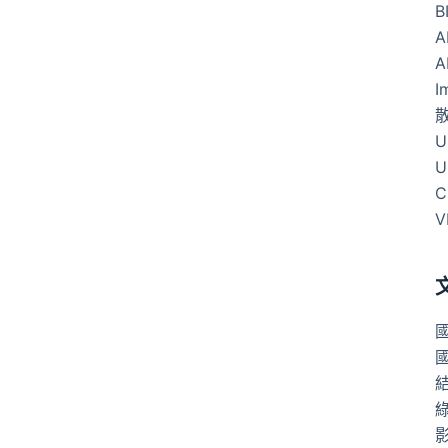
B
A
A
I
U
U
C
V