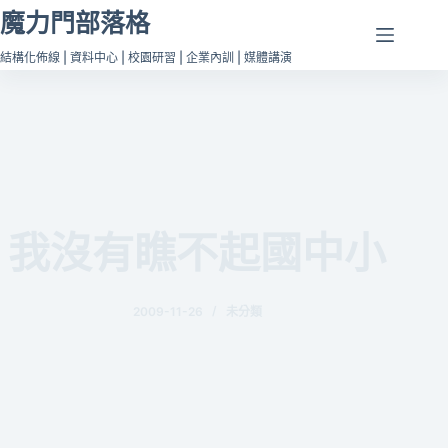
跳
魔力門部落格
至
結構化佈線 | 資料中心 | 校園研習 | 企業內訓 | 媒體講演
主
要
內
容
我沒有瞧不起國中小
2009-11-26
未分類