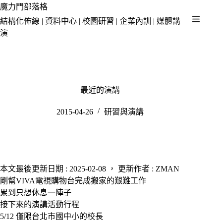
跳
魔力門部落格
至
結構化佈線 | 資料中心 | 校園研習 | 企業內訓 | 媒體講
主
演
要
內
容
最近的演講
2015-04-26
研習與演講
本文最後更新日期 : 2025-02-08 ， 更新作者 : ZMAN
剛幫VIVA電視購物台完成搬家的艱難工作
累到只想休息一陣子
接下來的演講活動行程
5/12 僅限台北市國中小的校長