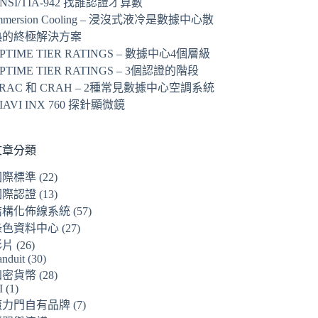
NSI/TIA-942 找誰認證才算數
mmersion Cooling – 浸沒式液冷是數據中心散
熱的終極解決方案
PTIME TIER RATINGS – 數據中心4個層級
PTIME TIER RATINGS – 3個認證的階段
RAC 和 CRAH – 2種常見數據中心空調系統
IAVI INX 760 探針顯微鏡
文章分類
國際標準
(22)
國際認證
(13)
結構化佈線系統
(57)
綠色資料中心
(27)
影片
(26)
anduit
(30)
加密貨幣
(28)
I
(1)
魔力門自有品牌
(7)