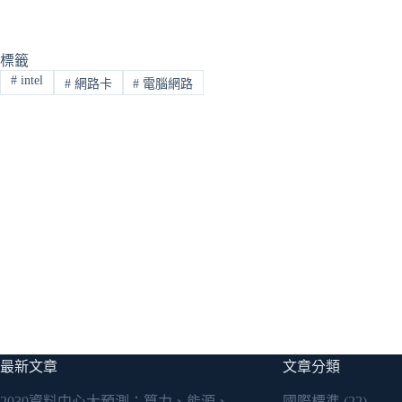
標籤
#
intel
#
網路卡
#
電腦網路
最新文章
文章分類
2030資料中心大預測：算力、能源、
國際標準
(22)