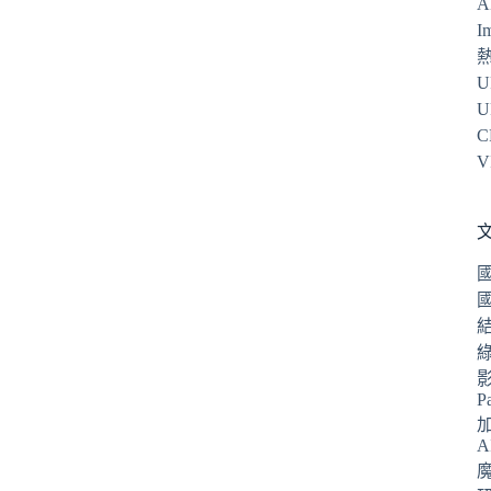
A
I
U
U
C
V
P
A