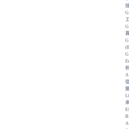
G
G
G
(
G
E
從
L
E
B
A