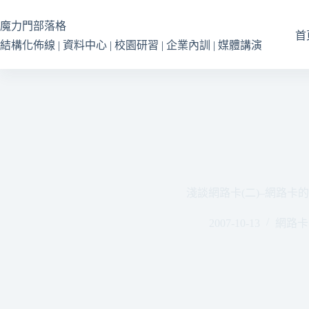
跳
至
魔力門部落格
首
主
結構化佈線 | 資料中心 | 校園研習 | 企業內訓 | 媒體講演
要
內
容
淺談網路卡(二)–網路卡
2007-10-13
網路卡