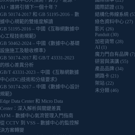
AI，誰將引領下一個十年？
國際認證
(13)
GB 50174-2017 和 GB 51195-2016 – 數
結構化佈線系統
(5
據中心規範的雙維度解讀
綠色資料中心
(27)
GB 51195-2016 – 中國《互聯網數據中
影片
(26)
Panduit
(30)
心工程技術規範》
加密貨幣
(28)
GB 50462-2024 – 中國《數據中心基礎
AI
(1)
設施施工及驗收標準》
魔力門自有品牌
(7
GB 50174-2017 和 GB/T 43331-2023
研習與演講
(55)
的核心差異分析
產品品牌
(34)
GB/T 43331-2023 – 中國《互聯網數據
網路卡
(21)
中心(IDC)技術和分級要求》
架站
(22)
GB 50174-2017 – 中國《數據中心設計
未分類
(46)
規範》
Edge Data Center 和 Micro Data
Center：深入解析與關鍵差異
AFM – 數據中心氣流管理入門指南
從 CCTV 到 VSS – 數據中心的監控解
決方案轉變