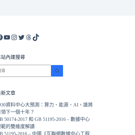
acebook
YouTube
Instagram
X
Threads
TikTok
本站內建搜尋
找
不
到
符
最新文章
合
2030資料中心大預測：算力、能源、AI，誰將
條
引領下一個十年？
件
B 50174-2017 和 GB 51195-2016 – 數據中心
的
規範的雙維度解讀
結
B 51195-2016 – 中國《互聯網數據中心工程
果