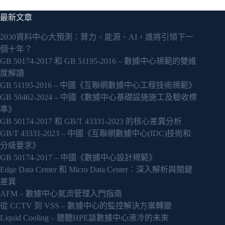
最新文章
2030資料中心大預測：算力、能源、AI，誰將引領下一
個十年？
GB 50174-2017 和 GB 51195-2016 – 數據中心規範的雙維
度解讀
GB 51195-2016 – 中國《互聯網數據中心工程技術規範》
GB 50462-2024 – 中國《數據中心基礎設施施工及驗收標
準》
GB 50174-2017 和 GB/T 43331-2023 的核心差異分析
GB/T 43331-2023 – 中國《互聯網數據中心(IDC)技術和
分級要求》
GB 50174-2017 – 中國《數據中心設計規範》
Edge Data Center 和 Micro Data Center：深入解析與關鍵
差異
AFM – 數據中心氣流管理入門指南
從 CCTV 到 VSS – 數據中心的監控解決方案轉變
Liquid Cooling – 聽聽HPE談數據中心液冷的未來