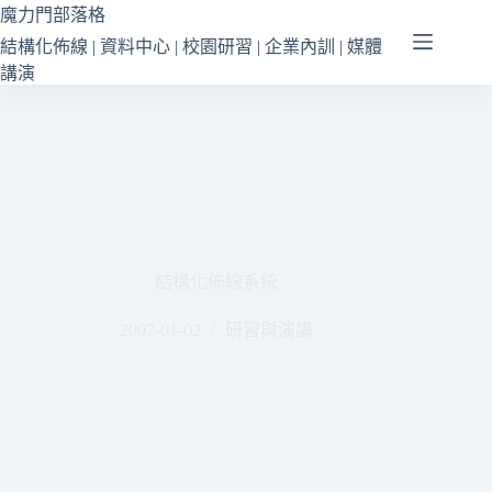
跳
魔力門部落格
至
結構化佈線 | 資料中心 | 校園研習 | 企業內訓 | 媒體
主
講演
要
內
容
結構化佈線系統
2007-01-02
研習與演講