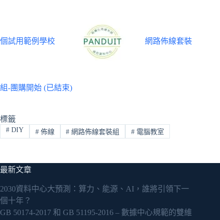
個試用範例學校
網路佈線套裝
組-團購開始 (已結束)
標籤
#
DIY
#
佈線
#
網路佈線套裝組
#
電腦教室
最新文章
2030資料中心大預測：算力、能源、AI，誰將引領下一
個十年？
GB 50174-2017 和 GB 51195-2016 – 數據中心規範的雙維