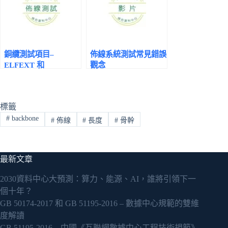
銅纜測試項目–
佈線系統測試常見錯誤
ELFEXT 和
觀念
PSELFEXT
標籤
#
backbone
#
佈線
#
長度
#
骨幹
最新文章
2030資料中心大預測：算力、能源、AI，誰將引領下一
個十年？
GB 50174-2017 和 GB 51195-2016 – 數據中心規範的雙維
度解讀
GB 51195-2016 – 中國《互聯網數據中心工程技術規範》