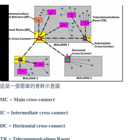
這是一張簡單的骨幹示意圖
MC = Main cross-connect
IC = Intermediate cross-connect
HC = Horizontal cross-connect
TR = Telecommunications Room