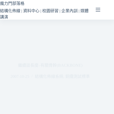
跳
魔力門部落格
至
結構化佈線 | 資料中心 | 校園研習 | 企業內訓 | 媒體
主
講演
要
內
容
繼續談長度–有關骨幹(BACKBONE)
2007-10-25
結構化佈線系統
,
銅纜測試標準