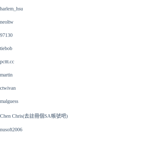
harlem_hsu
neoltw
97130
tiebob
pcttt.cc
martin
ctwivan
malguess
Chen Chris(去註冊個SA帳號吧)
nusoft2006