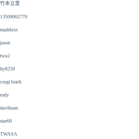
竹本立里
13509002770
madduxs
jason
twu2
lty8250
corgi hsieh
rudy
davihuan
star69
TWASA