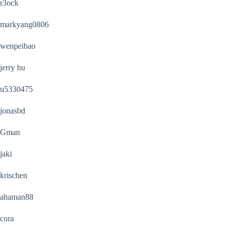
r3ock
markyang0806
wenpeibao
jerry hu
u5330475
jonasbd
Gman
jaki
krischen
ahaman88
cora