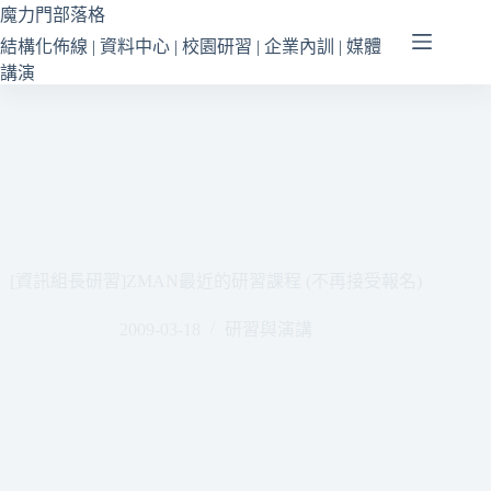
跳
魔力門部落格
至
結構化佈線 | 資料中心 | 校園研習 | 企業內訓 | 媒體
主
講演
要
內
容
[資訊組長研習]ZMAN最近的研習課程 (不再接受報名)
2009-03-18
研習與演講