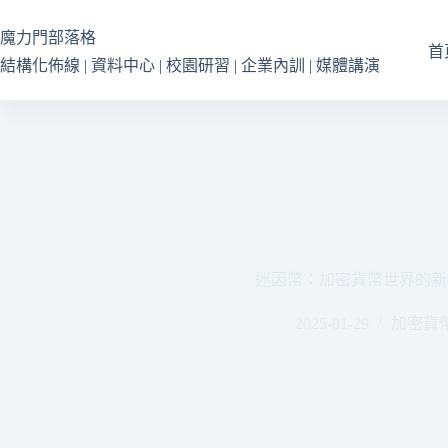
跳
至
魔力門部落格
首
主
結構化佈線 | 資料中心 | 校園研習 | 企業內訓 | 媒體講演
要
內
容
迷因幣：加密貨幣世界的新
2025-01-29
加密貨