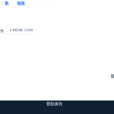
n）：新
指南
南
#
MEME COIN
幣
贊助廣告