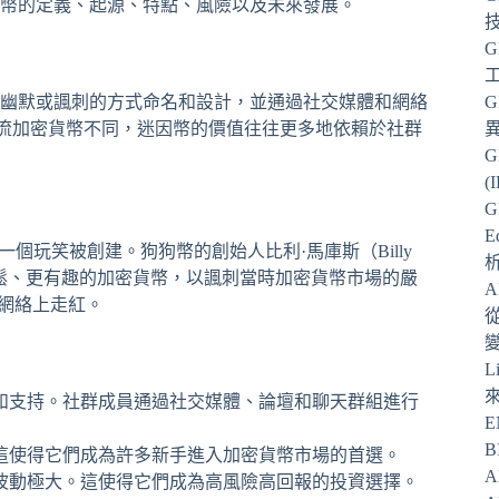
幣的定義、起源、特點、風險以及未來發展。
G
幽默或諷刺的方式命名和設計，並通過社交媒體和網絡
G
m）等主流加密貨幣不同，迷因幣的價值往往更多地依賴於社群
G
(
G
E
為一個玩笑被創建。狗狗幣的創始人比利·馬庫斯（Billy
造一個更輕鬆、更有趣的加密貨幣，以諷刺當時加密貨幣市場的嚴
在網絡上走紅。
從
L
和支持。社群成員通過社交媒體、論壇和聊天群組進行
E
B
這使得它們成為許多新手進入加密貨幣市場的首選。
A
波動極大。這使得它們成為高風險高回報的投資選擇。