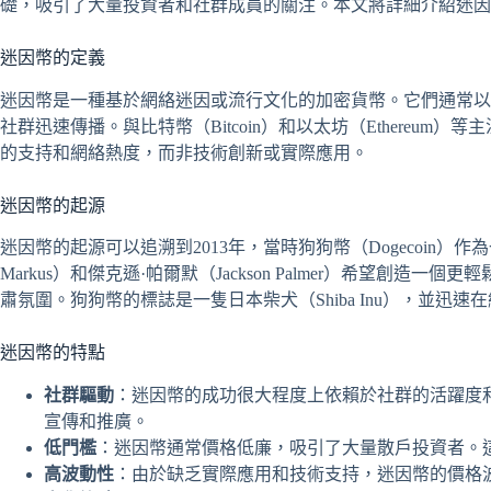
礎，吸引了大量投資者和社群成員的關注。本文將詳細介紹迷因
迷因幣的定義
迷因幣是一種基於網絡迷因或流行文化的加密貨幣。它們通常以
社群迅速傳播。與比特幣（Bitcoin）和以太坊（Ethereu
的支持和網絡熱度，而非技術創新或實際應用。
迷因幣的起源
迷因幣的起源可以追溯到2013年，當時狗狗幣（Dogecoin）作
Markus）和傑克遜·帕爾默（Jackson Palmer）希望創
肅氛圍。狗狗幣的標誌是一隻日本柴犬（Shiba Inu），並迅速
迷因幣的特點
社群驅動
：迷因幣的成功很大程度上依賴於社群的活躍度
宣傳和推廣。
低門檻
：迷因幣通常價格低廉，吸引了大量散戶投資者。
高波動性
：由於缺乏實際應用和技術支持，迷因幣的價格