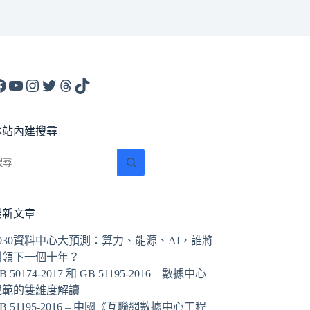
acebook
YouTube
Instagram
X
Threads
TikTok
本站內建搜尋
找
不
到
符
最新文章
合
2030資料中心大預測：算力、能源、AI，誰將
條
引領下一個十年？
件
B 50174-2017 和 GB 51195-2016 – 數據中心
的
規範的雙維度解讀
結
B 51195-2016 – 中國《互聯網數據中心工程
果