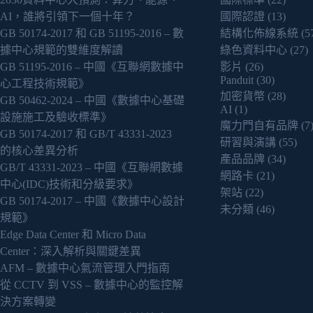
AI，誰將引領下一個十年？
國際認證
(13)
GB 50174-2017 和 GB 51195-2016 – 數
結構化佈線系統
(5
據中心規範的雙維度解讀
綠色資料中心
(27)
GB 51195-2016 – 中國《互聯網數據中
影片
(26)
Panduit
(30)
心工程技術規範》
加密貨幣
(28)
GB 50462-2024 – 中國《數據中心基礎
AI
(1)
設施施工及驗收標準》
魔力門自有品牌
(7
GB 50174-2017 和 GB/T 43331-2023
研習與演講
(55)
的核心差異分析
產品品牌
(34)
GB/T 43331-2023 – 中國《互聯網數據
網路卡
(21)
中心(IDC)技術和分級要求》
架站
(22)
GB 50174-2017 – 中國《數據中心設計
未分類
(46)
規範》
Edge Data Center 和 Micro Data
Center：深入解析與關鍵差異
AFM – 數據中心氣流管理入門指南
從 CCTV 到 VSS – 數據中心的監控解
決方案轉變