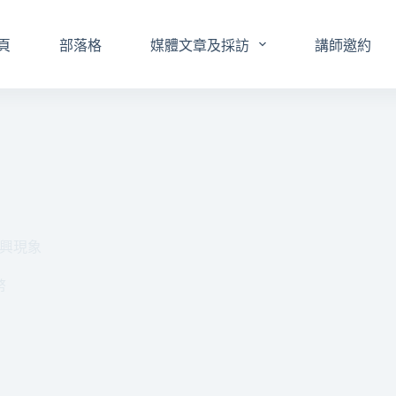
頁
部落格
媒體文章及採訪
講師邀約
興現象
幣