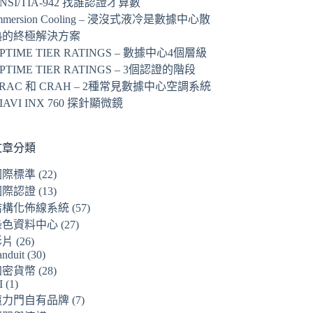
NSI/TIA-942 找誰認證才算數
mmersion Cooling – 浸沒式液冷是數據中心散
熱的終極解決方案
PTIME TIER RATINGS – 數據中心4個層級
PTIME TIER RATINGS – 3個認證的階段
RAC 和 CRAH – 2種常見數據中心空調系統
IAVI INX 760 探針顯微鏡
文章分類
國際標準
(22)
國際認證
(13)
結構化佈線系統
(57)
綠色資料中心
(27)
影片
(26)
anduit
(30)
加密貨幣
(28)
I
(1)
魔力門自有品牌
(7)