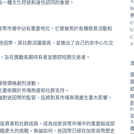
A
為一種文化符號和身份認同的象徵。
I
U
貨幣市場中佔有重要地位。它曾被用於各種慈善活動和
U
C
迷因幣，其社群活躍度高，並推出了自己的去中心化交
V
因幣，旨在獎勵長期持有者並懲罰短期交易者。
導致價格劇烈波動。
主要依賴於市場熱度和社群支持。
強對迷因幣的監管，這將對其市場表現產生重大影響。
P
A
投資者和社群成員，成為加密貨幣市場中的重要組成部
臨更大的挑戰。無論如何，迷因幣已經在加密貨幣歷史