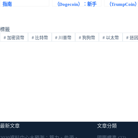
指南
（Dogecoin）：新手
（TrumpCoi
快速入門指南
手快速入門指
標籤
#
加密貨幣
#
比特幣
#
川普幣
#
狗狗幣
#
以太幣
#
迷因
最新文章
文章分類
2030資料中心大預測：算力、能源、
國際標準
(22)