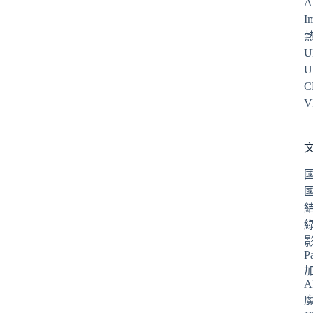
A
I
U
U
C
V
P
A