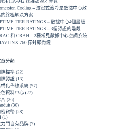
NSI/TIA-942 找誰認證才算數
mmersion Cooling – 浸沒式液冷是數據中心散
熱的終極解決方案
PTIME TIER RATINGS – 數據中心4個層級
PTIME TIER RATINGS – 3個認證的階段
RAC 和 CRAH – 2種常見數據中心空調系統
IAVI INX 760 探針顯微鏡
文章分類
國際標準
(22)
國際認證
(13)
結構化佈線系統
(57)
綠色資料中心
(27)
影片
(26)
anduit
(30)
加密貨幣
(28)
I
(1)
魔力門自有品牌
(7)