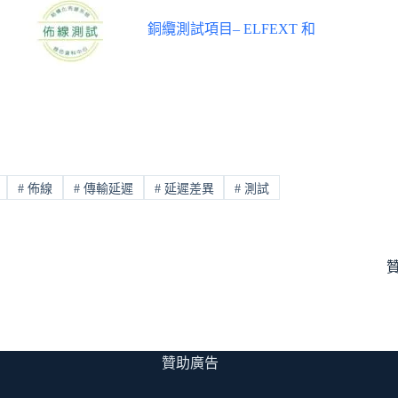
銅纜測試項目– ELFEXT 和
#
佈線
#
傳輸延遲
#
延遲差異
#
測試
贊助廣告