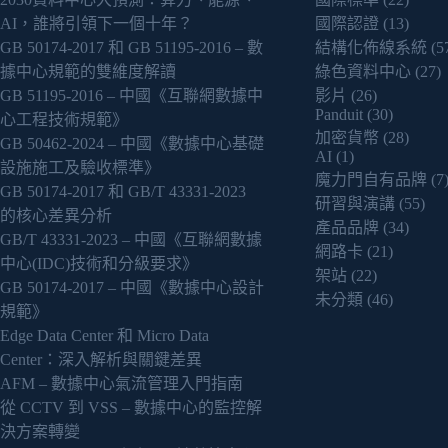
AI，誰將引領下一個十年？
國際認證
(13)
GB 50174-2017 和 GB 51195-2016 – 數
結構化佈線系統
(5
據中心規範的雙維度解讀
綠色資料中心
(27)
GB 51195-2016 – 中國《互聯網數據中
影片
(26)
Panduit
(30)
心工程技術規範》
加密貨幣
(28)
GB 50462-2024 – 中國《數據中心基礎
AI
(1)
設施施工及驗收標準》
魔力門自有品牌
(7
GB 50174-2017 和 GB/T 43331-2023
研習與演講
(55)
的核心差異分析
產品品牌
(34)
GB/T 43331-2023 – 中國《互聯網數據
網路卡
(21)
中心(IDC)技術和分級要求》
架站
(22)
GB 50174-2017 – 中國《數據中心設計
未分類
(46)
規範》
Edge Data Center 和 Micro Data
Center：深入解析與關鍵差異
AFM – 數據中心氣流管理入門指南
從 CCTV 到 VSS – 數據中心的監控解
決方案轉變