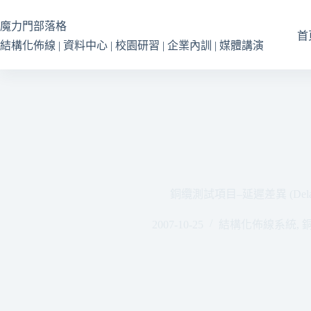
跳
至
魔力門部落格
首
主
結構化佈線 | 資料中心 | 校園研習 | 企業內訓 | 媒體講演
要
內
容
銅纜測試項目–延遲差異 (Delay
2007-10-25
結構化佈線系統
,