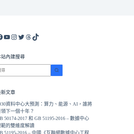
acebook
YouTube
Instagram
X
Threads
TikTok
本站內建搜尋
找
不
到
符
最新文章
合
2030資料中心大預測：算力、能源、AI，誰將
條
引領下一個十年？
件
B 50174-2017 和 GB 51195-2016 – 數據中心
的
規範的雙維度解讀
結
B 51195-2016 – 中國《互聯網數據中心工程
果