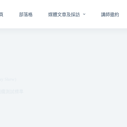
頁
部落格
媒體文章及採訪
講師邀約
 Skew)
銅纜測試標準