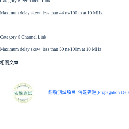
Category 6 Permanent Link
Maximum delay skew: less than 44 ns/100 m at 10 MHz
Category 6 Channel Link
Maximum delay skew: less than 50 ns/100m at 10 MHz
相關文章:
銅纜測試項目–傳輸延遲(Propagation Dela