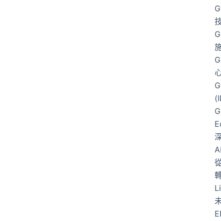
G
G
G
G
(
G
E
從
L
E