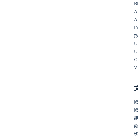
B
A
A
I
U
U
C
V