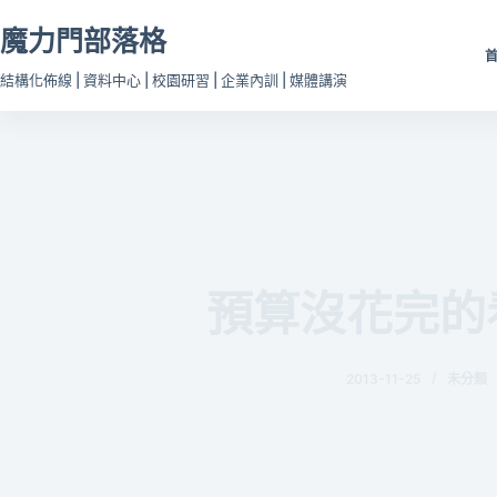
跳
魔力門部落格
至
主
結構化佈線 | 資料中心 | 校園研習 | 企業內訓 | 媒體講演
要
內
容
預算沒花完的
2013-11-25
未分類