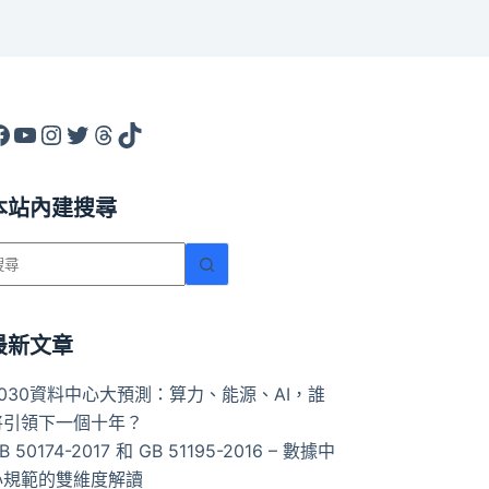
acebook
YouTube
Instagram
X
Threads
TikTok
本站內建搜尋
找
不
到
符
最新文章
合
2030資料中心大預測：算力、能源、AI，誰
條
將引領下一個十年？
件
B 50174-2017 和 GB 51195-2016 – 數據中
的
心規範的雙維度解讀
結