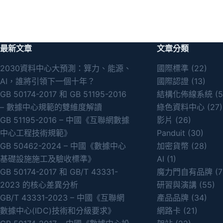
最新文章
文章分類
2030資料中心大預測：算力、能源、
國際標準
(22)
AI，誰將引領下一個十年？
國際認證
(13)
GB 50174-2017 和 GB 51195-2016
結構化佈線系統
(5
– 數據中心規範的雙維度解讀
綠色資料中心
(27)
GB 51195-2016 – 中國《互聯網數據
影片
(26)
中心工程技術規範》
Panduit
(30)
GB 50462-2024 – 中國《數據中心
加密貨幣
(28)
基礎設施施工及驗收標準》
AI
(1)
GB 50174-2017 和 GB/T 43331-
魔力門自有品牌
(7
2023 的核心差異分析
研習與演講
(55)
GB/T 43331-2023 – 中國《互聯網
產品品牌
(34)
數據中心(IDC)技術和分級要求》
網路卡
(21)