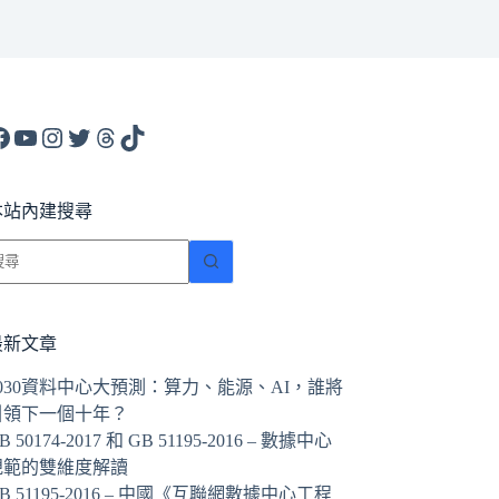
acebook
YouTube
Instagram
X
Threads
TikTok
本站內建搜尋
找
不
到
符
最新文章
合
2030資料中心大預測：算力、能源、AI，誰將
條
引領下一個十年？
件
B 50174-2017 和 GB 51195-2016 – 數據中心
的
規範的雙維度解讀
結
B 51195-2016 – 中國《互聯網數據中心工程
果