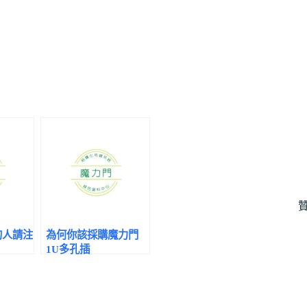
的人請注
為何你該採購魔力門
1U多孔插