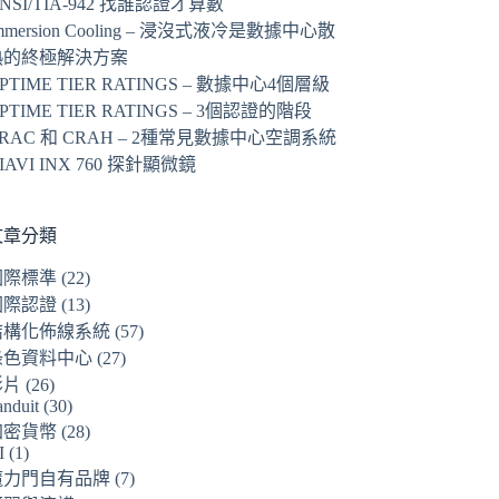
NSI/TIA-942 找誰認證才算數
mmersion Cooling – 浸沒式液冷是數據中心散
熱的終極解決方案
PTIME TIER RATINGS – 數據中心4個層級
PTIME TIER RATINGS – 3個認證的階段
RAC 和 CRAH – 2種常見數據中心空調系統
IAVI INX 760 探針顯微鏡
文章分類
國際標準
(22)
國際認證
(13)
結構化佈線系統
(57)
綠色資料中心
(27)
影片
(26)
anduit
(30)
加密貨幣
(28)
I
(1)
魔力門自有品牌
(7)