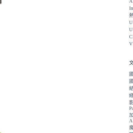
A
I
U
U
C
V
P
A