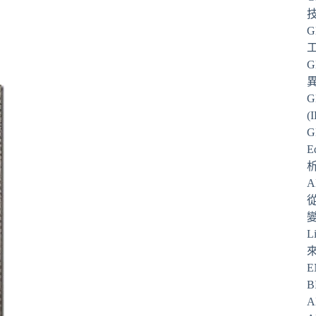
G
G
G
(
G
E
從
L
E
B
A