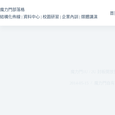
跳
至
魔力門部落格
首
主
結構化佈線 | 資料中心 | 校園研習 | 企業內訓 | 媒體講演
要
內
容
魔力門1U / 2U 封板開
2014-05-15
魔力門自有