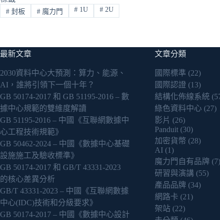
#
1U
#
2U
#
封板
#
魔力門
最新文章
文章分類
2030資料中心大預測：算力、能源、
國際標準
(22)
AI，誰將引領下一個十年？
國際認證
(13)
GB 50174-2017 和 GB 51195-2016 – 數
結構化佈線系統
(5
據中心規範的雙維度解讀
綠色資料中心
(27)
GB 51195-2016 – 中國《互聯網數據中
影片
(26)
Panduit
(30)
心工程技術規範》
加密貨幣
(28)
GB 50462-2024 – 中國《數據中心基礎
AI
(1)
設施施工及驗收標準》
魔力門自有品牌
(7
GB 50174-2017 和 GB/T 43331-2023
研習與演講
(55)
的核心差異分析
產品品牌
(34)
GB/T 43331-2023 – 中國《互聯網數據
網路卡
(21)
中心(IDC)技術和分級要求》
架站
(22)
GB 50174-2017 – 中國《數據中心設計