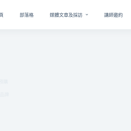
頁
部落格
媒體文章及採訪
講師邀約
放預購
品牌