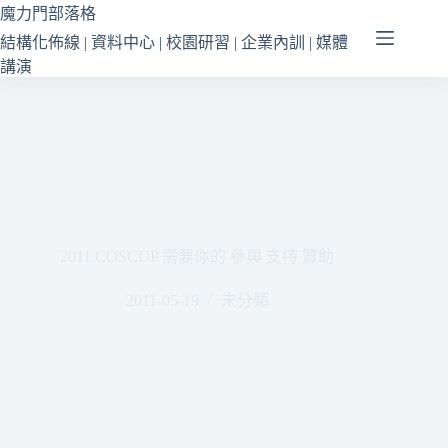
跳
魔力門部落格
至
結構化佈線 | 資料中心 | 校園研習 | 企業內訓 | 媒體
主
講演
要
內
容
2011 COSCUP 需要你的 參與 支持 贊助
2011-05-19
未分類