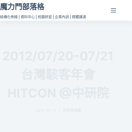
跳
魔力門部落格
至
結構化佈線 | 資料中心 | 校園研習 | 企業內訓 | 媒體講演
主
要
內
容
2012/07/20-07/21
台灣駭客年會
HITCON @中研院
2012-06-19
研習與演講