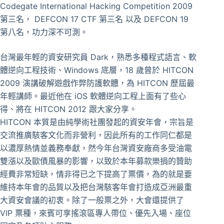
Codegate International Hacking Competition 2009
第三名， DEFCON 17 CTF 第三名 以及 DEFCON 19
第八名，功力深不可測。
台灣最年輕的資安研究員 Dark，熟悉多種程式語言、軟
體逆向工程技術、Windows 底層，18 歲曾於 HITCON
2009 演講破解遊戲作弊防護軟體，為 HITCON 歷屆最
年輕講師。最近他在 iOS 軟體逆向工程上面有了些心
得、將在 HITCON 2012 跟大家分享。
HITCON 本質是由純學術社團發起的資安年會，宗旨是
交流推廣駭客文化而非營利，因此所有的工作同仁都是
以濃厚熱情並義務奉獻，然今年台灣資安廠商多受油電
雙漲以及歐債風暴的影響，以致於本年募款樂捐的贊助
經費非常短缺，情非得已之下提高了票價，為的就是要
維持本年會的品質以及把台灣駭客年會打造成亞洲最重
大資安會議的初衷。除了一般票之外，大會還提供了
VIP 票種，來賓可享搖滾區專人帶位、優先入場、座位