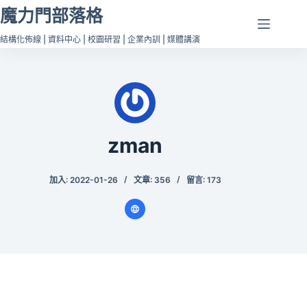
跳
魔力門部落格
至
結構化佈線 | 資料中心 | 校園研習 | 企業內訓 | 媒體講演
主
要
內
容
zman
加入: 2022-01-26
文章: 356
留言: 173