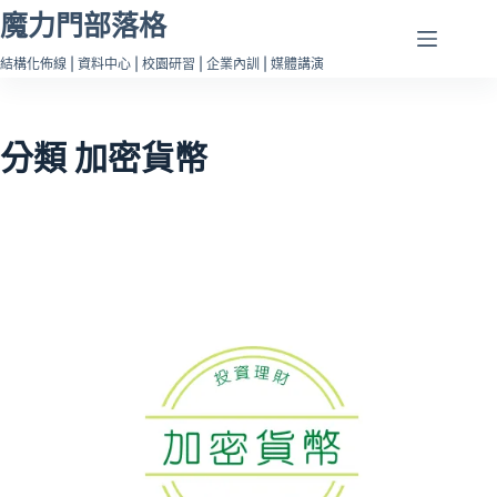
跳
魔力門部落格
至
結構化佈線 | 資料中心 | 校園研習 | 企業內訓 | 媒體講演
主
要
內
分類
加密貨幣
容