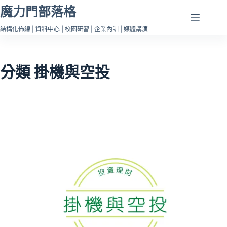
跳
魔力門部落格
至
結構化佈線 | 資料中心 | 校園研習 | 企業內訓 | 媒體講演
主
要
內
分類
掛機與空投
容