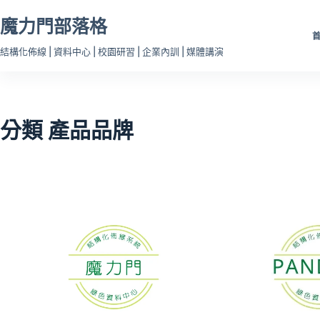
跳
魔力門部落格
至
主
結構化佈線 | 資料中心 | 校園研習 | 企業內訓 | 媒體講演
要
內
容
分類
產品品牌