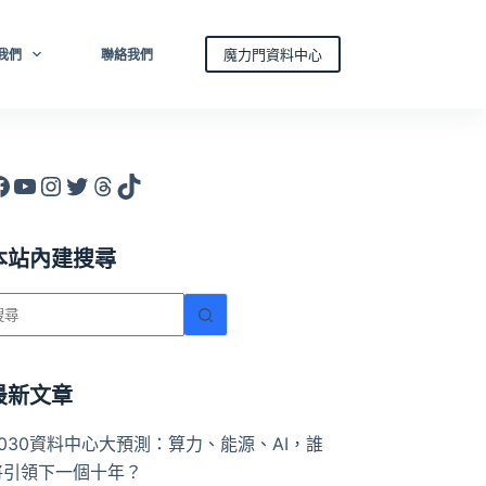
魔力門資料中心
我們
聯絡我們
acebook
YouTube
Instagram
X
Threads
TikTok
本站內建搜尋
找
不
到
符
最新文章
合
2030資料中心大預測：算力、能源、AI，誰
條
將引領下一個十年？
件