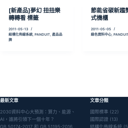
[新產品]夢幻 扭扭樂
節能省碳新趨
轉轉看 標籤
式機櫃
2011-05-13
2011-05-05
結構化佈線系統
,
PANDUIT
,
產品品
綠色資料中心
,
PANDUI
牌
最新文章
文章分類
2030資料中心大預測：算力、能源、
國際標準
(22)
AI，誰將引領下一個十年？
國際認證
(13)
GB 50174-2017 和 GB 51195-2016
結構化佈線系統
(5