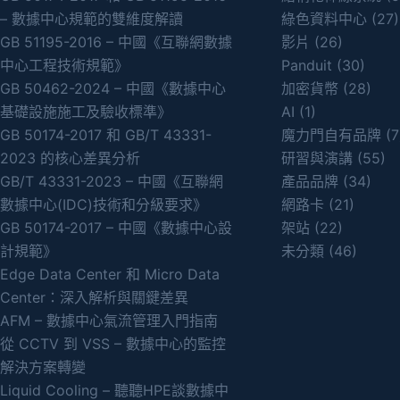
– 數據中心規範的雙維度解讀
綠色資料中心
(27)
GB 51195-2016 – 中國《互聯網數據
影片
(26)
中心工程技術規範》
Panduit
(30)
GB 50462-2024 – 中國《數據中心
加密貨幣
(28)
基礎設施施工及驗收標準》
AI
(1)
GB 50174-2017 和 GB/T 43331-
魔力門自有品牌
(7
2023 的核心差異分析
研習與演講
(55)
GB/T 43331-2023 – 中國《互聯網
產品品牌
(34)
數據中心(IDC)技術和分級要求》
網路卡
(21)
GB 50174-2017 – 中國《數據中心設
架站
(22)
計規範》
未分類
(46)
Edge Data Center 和 Micro Data
Center：深入解析與關鍵差異
AFM – 數據中心氣流管理入門指南
從 CCTV 到 VSS – 數據中心的監控
解決方案轉變
Liquid Cooling – 聽聽HPE談數據中