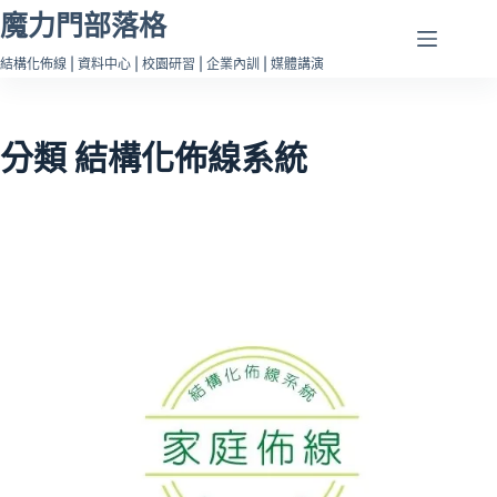
跳
魔力門部落格
至
結構化佈線 | 資料中心 | 校園研習 | 企業內訓 | 媒體講演
主
要
內
分類
結構化佈線系統
容