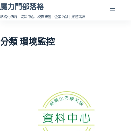
跳
魔力門部落格
至
結構化佈線 | 資料中心 | 校園研習 | 企業內訓 | 媒體講演
主
要
內
分類
環境監控
容