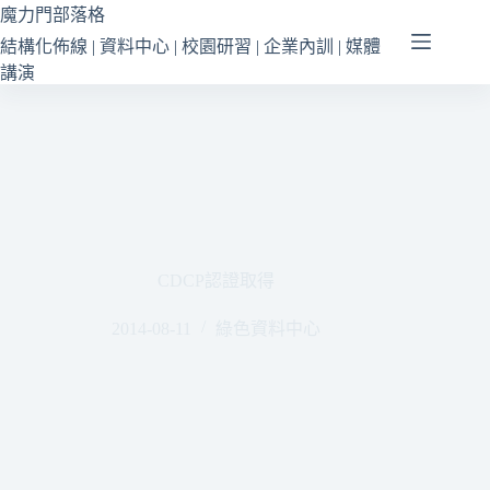
跳
魔力門部落格
至
結構化佈線 | 資料中心 | 校園研習 | 企業內訓 | 媒體
主
講演
要
內
容
CDCP認證取得
2014-08-11
綠色資料中心