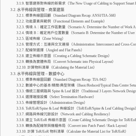
智慧建築對佈線的新需求（The New Usage of Cabling to Support Smart B
水平佈線與管理 – 商業建築
標準佈線圖回顧（Standard Diagram Recap: ANSI/TIA-568）
功能要素與範例（Functional Elements and Example）
情境 A：確定工作區數量（Scenario A: Determine the Number of Work A
情境 B：確定用戶位置數量（Scenario B: Determine the Number of User L
區域佈線（Zone Wiring）
管理方式：互連與交叉連接（Administration: Interconnect and Cross-Con
配線架選擇（Angled and Flat Panels）
建立佈線示意圖（Creating a Cabling Schematic Design）
轉換為實體佈局（Convert Schematic into Physical Layout）
計算物料清單（Calculating the Material List）
水平佈線與管理 – 數據中心
標準佈線圖回顧（Standard Diagram Recap: TIA-942）
數據中心的基本/精簡/典型架構（Basic/Reduced/Typical Data Centre Set
傳統三層網路與 Spine & Leaf 設計（Traditional 3 Layers Network Design /
選擇端接設備（Select Termination Hardware）
佈線管理設計（Administration Design）
ToR/EoR/Spine & Leaf 佈線設計（ToR/EoR/Spine & Leaf Cabling Desig
網路與佈線冗餘設計（Network and Cabling Resiliency）
建立 ToR/EoR 佈線示意圖（Create Cabling Schematic Design for ToR/E
轉換為配線架與機櫃佈局（Convert into Patch Panel / Rack Layout）
計算 ToR/EoR 物料清單（Calculate the Material List for ToR/EoR）