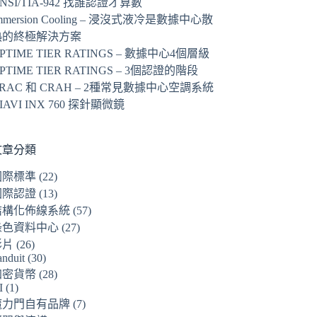
NSI/TIA-942 找誰認證才算數
mmersion Cooling – 浸沒式液冷是數據中心散
熱的終極解決方案
PTIME TIER RATINGS – 數據中心4個層級
PTIME TIER RATINGS – 3個認證的階段
RAC 和 CRAH – 2種常見數據中心空調系統
IAVI INX 760 探針顯微鏡
文章分類
國際標準
(22)
國際認證
(13)
結構化佈線系統
(57)
綠色資料中心
(27)
影片
(26)
anduit
(30)
加密貨幣
(28)
I
(1)
魔力門自有品牌
(7)