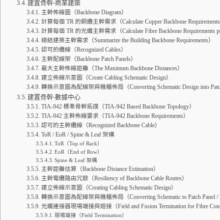
建置骨幹-商業建築
主幹佈線圖（Backbone Diagram）
計算每個 TR 的銅纜主幹需求（Calculate Copper Backbone Requirements
計算每個 TR 的光纖主幹需求（Calculate Fibre Backbone Requirements p
總結建築主幹需求（Summarize the Building Backbone Requirements）
認可的纜線（Recognized Cables）
主幹配線架（Backbone Patch Panels）
最大主幹佈線距離（The Maximum Backbone Distances）
建立佈線示意圖（Create Cabling Schematic Design）
轉換示意圖為配線架與機櫃佈局（Converting Schematic Design into Patch Pa
建置骨幹-數據中心
TIA-942 標準骨幹拓撲（TIA-942 Based Backbone Topology）
TIA-942 主幹佈線要求（TIA-942 Backbone Requirements）
認可的主幹纜線（Recognized Backbone Cable）
ToR / EoR / Spine & Leaf 架構
ToR（Top of Rack）
EoR（End of Row）
Spine & Leaf 架構
主幹距離估算（Backbone Distance Estimation）
主幹電纜路由冗餘（Resiliency of Backbone Cable Routes）
建立佈線示意圖（Creating Cabling Schematic Design）
轉換示意圖為配線架與機櫃佈局（Converting Schematic to Patch Panel / R
光纖連接器現場端接與熔接（Field and Fusion Termination for Fibre Conn
現場端接（Field Termination）