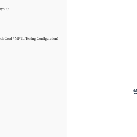
ayout）
Cord / MPTL Testing Configuration）