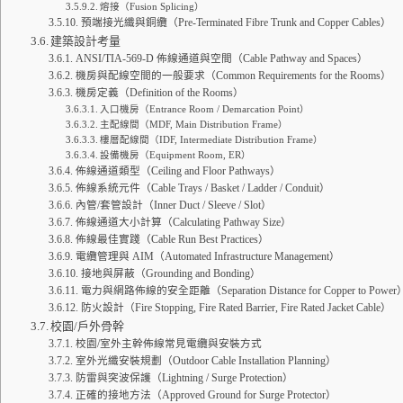
熔接（Fusion Splicing）
預端接光纖與銅纜（Pre-Terminated Fibre Trunk and Copper Cables）
建築設計考量
ANSI/TIA-569-D 佈線通道與空間（Cable Pathway and Spaces）
機房與配線空間的一般要求（Common Requirements for the Rooms）
機房定義（Definition of the Rooms）
入口機房（Entrance Room / Demarcation Point）
主配線間（MDF, Main Distribution Frame）
樓層配線間（IDF, Intermediate Distribution Frame）
設備機房（Equipment Room, ER）
佈線通道類型（Ceiling and Floor Pathways）
佈線系統元件（Cable Trays / Basket / Ladder / Conduit）
內管/套管設計（Inner Duct / Sleeve / Slot）
佈線通道大小計算（Calculating Pathway Size）
佈線最佳實踐（Cable Run Best Practices）
電纜管理與 AIM（Automated Infrastructure Management）
接地與屏蔽（Grounding and Bonding）
電力與網路佈線的安全距離（Separation Distance for Copper to Power
防火設計（Fire Stopping, Fire Rated Barrier, Fire Rated Jacket Cable）
校園/戶外骨幹
校園/室外主幹佈線常見電纜與安裝方式
室外光纖安裝規劃（Outdoor Cable Installation Planning）
防雷與突波保護（Lightning / Surge Protection）
正確的接地方法（Approved Ground for Surge Protector）