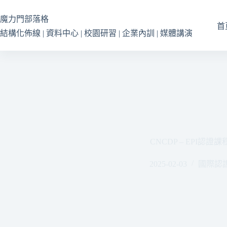
跳
至
魔力門部落格
首
主
結構化佈線 | 資料中心 | 校園研習 | 企業內訓 | 媒體講演
要
內
容
CNCDP – EPI認證課
2025-02-03
國際認