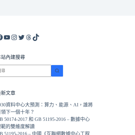
acebook
YouTube
Instagram
X
Threads
TikTok
本站內建搜尋
找
不
到
符
最新文章
合
2030資料中心大預測：算力、能源、AI，誰將
條
引領下一個十年？
件
B 50174-2017 和 GB 51195-2016 – 數據中心
的
規範的雙維度解讀
結
B 51195-2016 – 中國《互聯網數據中心工程
果