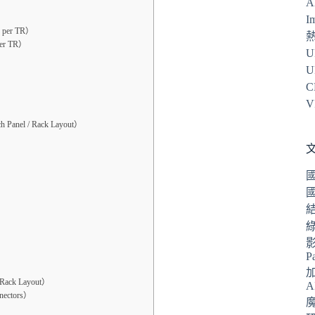
A
I
 per TR）
er TR）
U
U
C
V
nel / Rack Layout）
P
ack Layout）
A
ectors）