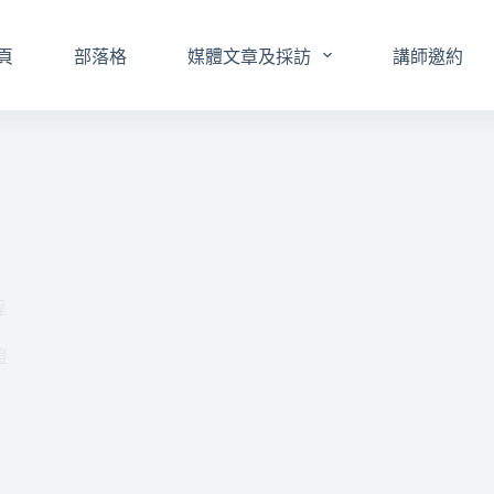
頁
部落格
媒體文章及採訪
講師邀約
程
證