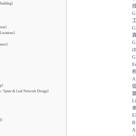
uilding）
G
G
reas）
ocations）
G
nect）
(
G
E
從
up）
 Spine & Leaf Network Design）
L
n）
E
oR）
B
A