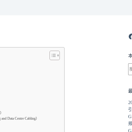
F
e）
G
d Data Centre Cabling）
G