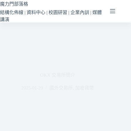
跳
魔力門部落格
至
結構化佈線 | 資料中心 | 校園研習 | 企業內訓 | 媒體
主
講演
要
內
容
OKX 交易所簡介
2025-01-29
國外交易所
,
加密貨幣