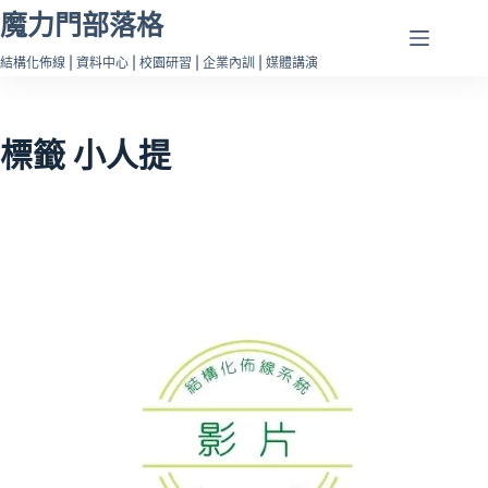
跳
魔力門部落格
至
結構化佈線 | 資料中心 | 校園研習 | 企業內訓 | 媒體講演
主
要
內
標籤
小人提
容