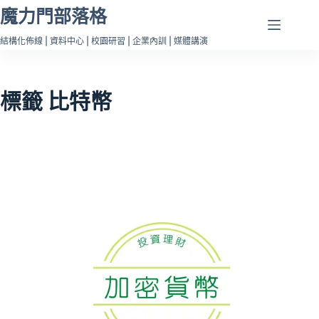
跳
魔力門部落格
至
結構化佈線 | 資料中心 | 校園研習 | 企業內訓 | 媒體講演
主
要
內
標籤
比特幣
容