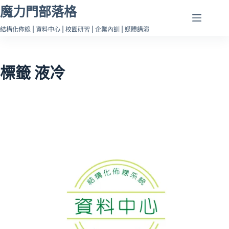
跳
魔力門部落格
至
結構化佈線 | 資料中心 | 校園研習 | 企業內訓 | 媒體講演
主
要
內
標籤
液冷
容