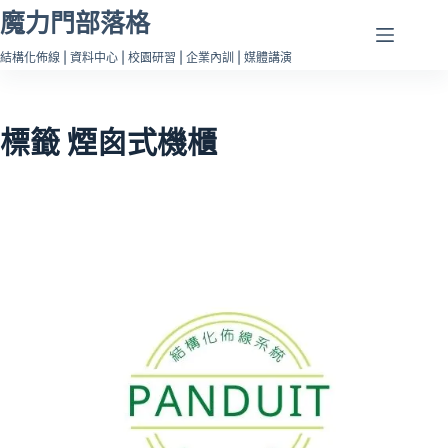
跳
魔力門部落格
至
結構化佈線 | 資料中心 | 校園研習 | 企業內訓 | 媒體講演
主
要
內
標籤
煙囪式機櫃
容