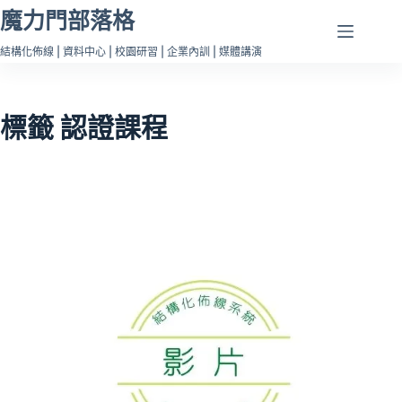
跳
魔力門部落格
至
結構化佈線 | 資料中心 | 校園研習 | 企業內訓 | 媒體講演
主
要
內
標籤
認證課程
容