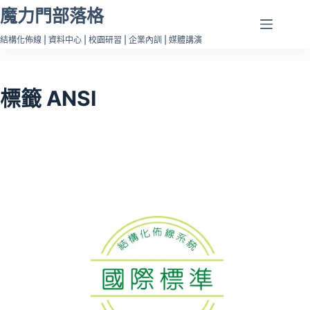
跳
魔力門部落格
至
結構化佈線 | 資料中心 | 校園研習 | 企業內訓 | 媒體講演
主
要
內
標籤
ANSI
容