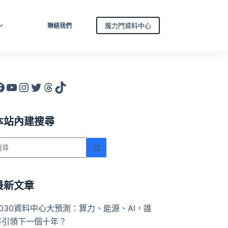
魔力門資料中心
聯絡我們
acebook
YouTube
Instagram
X
Threads
TikTok
本站內建搜尋
找
不
到
符
最新文章
合
2030資料中心大預測：算力、能源、AI，誰
條
將引領下一個十年？
件