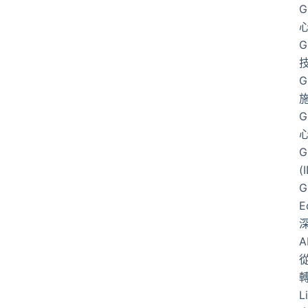
G
G
G
G
G
(
G
E
從
L