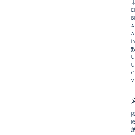
E
B
A
A
I
U
U
C
V