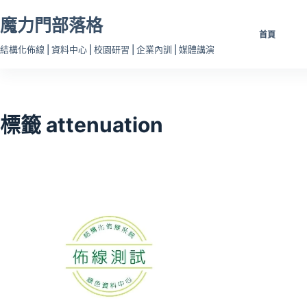
跳
魔力門部落格
至
首頁
主
結構化佈線 | 資料中心 | 校園研習 | 企業內訓 | 媒體講演
要
內
容
標籤
attenuation