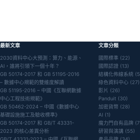
最新文章
文章分類
2030資料中心大預測：算力、能源、
國際標準
(22)
AI，誰將引領下一個十年？
國際認證
(13)
GB 50174-2017 和 GB 51195-2016
結構化佈線系統
(5
– 數據中心規範的雙維度解讀
綠色資料中心
(27)
GB 51195-2016 – 中國《互聯網數據
影片
(26)
中心工程技術規範》
Panduit
(30)
GB 50462-2024 – 中國《數據中心
加密貨幣
(28)
基礎設施施工及驗收標準》
AI
(1)
GB 50174-2017 和 GB/T 43331-
魔力門自有品牌
(7
2023 的核心差異分析
研習與演講
(55)
GB/T 43331-2023 – 中國《互聯網
產品品牌
(34)