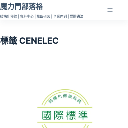
跳
魔力門部落格
至
結構化佈線 | 資料中心 | 校園研習 | 企業內訓 | 媒體講演
主
要
內
標籤
CENELEC
容