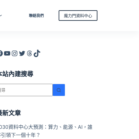
魔力門資料中心
聯絡我們
acebook
YouTube
Instagram
X
Threads
TikTok
本站內建搜尋
找
不
到
符
最新文章
合
2030資料中心大預測：算力、能源、AI，誰
條
將引領下一個十年？
件