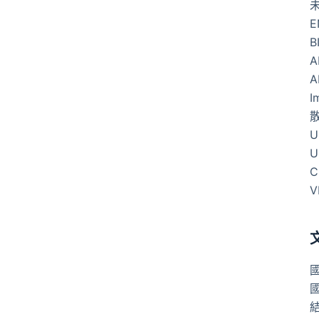
E
B
A
A
I
U
U
C
V