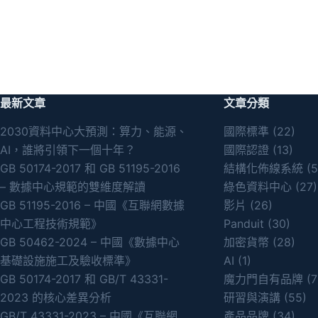
最新文章
文章分類
2030資料中心大預測：算力、能源、
國際標準
(22)
AI，誰將引領下一個十年？
國際認證
(13)
GB 50174-2017 和 GB 51195-2016
結構化佈線系統
(5
– 數據中心規範的雙維度解讀
綠色資料中心
(27)
GB 51195-2016 – 中國《互聯網數據
影片
(26)
中心工程技術規範》
Panduit
(30)
GB 50462-2024 – 中國《數據中心
加密貨幣
(28)
基礎設施施工及驗收標準》
AI
(1)
GB 50174-2017 和 GB/T 43331-
魔力門自有品牌
(7
2023 的核心差異分析
研習與演講
(55)
GB/T 43331-2023 – 中國《互聯網
產品品牌
(34)