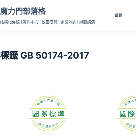
跳
魔力門部落格
至
首頁
主
結構化佈線 | 資料中心 | 校園研習 | 企業內訓 | 媒體講演
要
內
容
標籤
GB 50174-2017