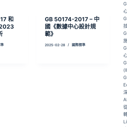
G
G
017 和
GB 50174-2017 – 中
-2023
國《數據中心設計規
G
析
範》
標準
2025-02-28
國際標準
G
G
(
G
E
從
L